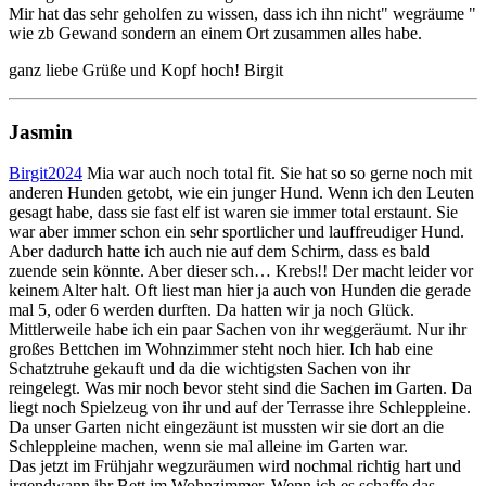
Mir hat das sehr geholfen zu wissen, dass ich ihn nicht" wegräume "
wie zb Gewand sondern an einem Ort zusammen alles habe.
ganz liebe Grüße und Kopf hoch! Birgit
Jasmin
Birgit2024
Mia war auch noch total fit. Sie hat so so gerne noch mit
anderen Hunden getobt, wie ein junger Hund. Wenn ich den Leuten
gesagt habe, dass sie fast elf ist waren sie immer total erstaunt. Sie
war aber immer schon ein sehr sportlicher und lauffreudiger Hund.
Aber dadurch hatte ich auch nie auf dem Schirm, dass es bald
zuende sein könnte. Aber dieser sch… Krebs!! Der macht leider vor
keinem Alter halt. Oft liest man hier ja auch von Hunden die gerade
mal 5, oder 6 werden durften. Da hatten wir ja noch Glück.
Mittlerweile habe ich ein paar Sachen von ihr weggeräumt. Nur ihr
großes Bettchen im Wohnzimmer steht noch hier. Ich hab eine
Schatztruhe gekauft und da die wichtigsten Sachen von ihr
reingelegt. Was mir noch bevor steht sind die Sachen im Garten. Da
liegt noch Spielzeug von ihr und auf der Terrasse ihre Schleppleine.
Da unser Garten nicht eingezäunt ist mussten wir sie dort an die
Schleppleine machen, wenn sie mal alleine im Garten war.
Das jetzt im Frühjahr wegzuräumen wird nochmal richtig hart und
irgendwann ihr Bett im Wohnzimmer. Wenn ich es schaffe das