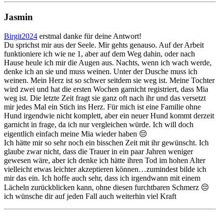
Jasmin
Birgit2024
erstmal danke für deine Antwort!
Du sprichst mir aus der Seele. Mir gehts genauso. Auf der Arbeit
funktioniere ich wie ne 1, aber auf dem Weg dahin, oder nach
Hause heule ich mir die Augen aus. Nachts, wenn ich wach werde,
denke ich an sie und muss weinen. Unter der Dusche muss ich
weinen. Mein Herz ist so schwer seitdem sie weg ist. Meine Tochter
wird zwei und hat die ersten Wochen garnicht registriert, dass Mia
weg ist. Die letzte Zeit fragt sie ganz oft nach ihr und das versetzt
mir jedes Mal ein Stich ins Herz. Für mich ist eine Familie ohne
Hund irgendwie nicht komplett, aber ein neuer Hund kommt derzeit
garnicht in frage, da ich nur vergleichen würde. Ich will doch
eigentlich einfach meine Mia wieder haben 😔
Ich hätte mir so sehr noch ein bisschen Zeit mit ihr gewünscht. Ich
glaube zwar nicht, dass die Trauer in ein paar Jahren weniger
gewesen wäre, aber ich denke ich hätte ihren Tod im hohen Alter
vielleicht etwas leichter akzeptieren können…zumindest bilde ich
mir das ein. Ich hoffe auch sehr, dass ich irgendwann mit einem
Lächeln zurückblicken kann, ohne diesen furchtbaren Schmerz 😔
ich wünsche dir auf jeden Fall auch weiterhin viel Kraft