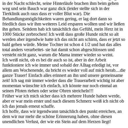
in der Nacht schlecht, seine Hinterläufe brachen ihm beim gehen
weg und sein Bauch war ganz dick (leider stellte sich in der
Tierklinik auch raus dass er voller Blut war). Die
Behandlungsmöglichkeiten waren gering, er lag dort dann so
friedlich dass wir ihm weiteres Leid ersparen wollten und wir ließen
ihn gehen. Seitdem hab ich tatsächlich das Gefühl, mein Herz ist in
1000 Stücke zerbrochen! Ich weiß dass große Hunde nicht so alt
werden aber irgendwie hatte ich das nicht am schirm, dass er jetzt so
bald gehen würde. Meine Tochter ist schon 4 1/2 und hat das alles
total anders verarbeitet- sie hat damit schon abgeschlossen und
versteht nicht ganz, warum die Mama immer wieder so weint.
Ich weiß nicht, ob es bei dir auch so ist, aber in der Arbeit
funktioniere ich wie immer und sobald der Alltag erledigt ist, vor
allem am Wochenende, da bricht es wieder voll auf mich herab....die
ganze Trauer! Einfach alles erinnert an ihn und unsere gemeinsame
zeit! Ich sag mir immer wieder dass die Trauerarbeit wichtig ist aber
momentan wünschte ich einfach, ich könnte nur noch einmal an
seinen Pfoten riehen oder seine Ohren streicheln!!!
Früher war ich mich sicher dass ich mehrere Hunde haben werde,
aber er war mein erster und nach diesem Schmerz weiß ich nicht ob
ich das jemals erneut schaffe.
Ich hoffe, dass wir irgendwann tatsächlich den punkt erreichen, an
dem wir nur mehr die schöne Erinnerung haben, ohne diesen
unendlichen Verlust, der wie ein Stein auf dem Herzen liegt!