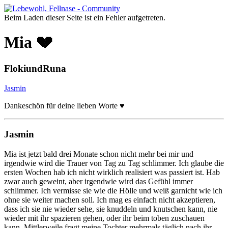
Beim Laden dieser Seite ist ein Fehler aufgetreten.
Mia 💔
FlokiundRuna
Jasmin
Dankeschön für deine lieben Worte ♥️
Jasmin
Mia ist jetzt bald drei Monate schon nicht mehr bei mir und
irgendwie wird die Trauer von Tag zu Tag schlimmer. Ich glaube die
ersten Wochen hab ich nicht wirklich realisiert was passiert ist. Hab
zwar auch geweint, aber irgendwie wird das Gefühl immer
schlimmer. Ich vermisse sie wie die Hölle und weiß garnicht wie ich
ohne sie weiter machen soll. Ich mag es einfach nicht akzeptieren,
dass ich sie nie wieder sehe, sie knuddeln und knutschen kann, nie
wieder mit ihr spazieren gehen, oder ihr beim toben zuschauen
kann. Mittlerweile fragt meine Tochter mehrmals täglich nach ihr,