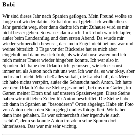
Bubi
Wir sind dieses Jahr nach Spanien geflogen. Mein Freund wollte so
lange mal wieder dahin . Er hat dort mal gelebt. Ich wollte dieses
Jahr garnicht weg, aber dann dachte ich mir: Zuhause wird es mir
nicht besser gehen. So war es dann auch. Im Urlaub war ich tapfer,
außer beim Landeanflug und dem ersten Abend. Da wurde mir
wieder schmerzlich bewusst, dass mein Engel nicht bei uns war und
weinte bitterlich. 3 Tage vor der Rückreise hat es mich aber
eingeholt und dann war ich froh, als wir Zuhause waren und ich
mich meiner Trauer wieder hingeben konnte. Ich war also in
Spanien. Ich habe den Urlaub nicht genossen, wie ich es sonst
immer tat, als Anton noch mit uns war. Ich war da, es war okay, aber
mehr auch nicht. Mich ließ alles so kalt, die Landschaft, das Meer....
ich habe nichts verspürt, außer die Sehnsucht nach Anton. Ich hatte
vor dem Urlaub Zuhause Steine gesammelt, bei uns um Garten, im
Garten meiner Eltern und auf unseren Spazierwegen. Diese Steine
haben wir mit lieben Zeilen für Anton beschriftet. Die Steine habe
ich dann in Spanien an "besonderen" Orten abgelegt. Habe ein Foto
von Anton neben den Stein gelegt und es fotografiert. Wir haben
dann inne gehalten. Es war schmerzhaft aber irgendwie auch
"schön", denn so konnte Anton trotzdem seine Spuren dort
hinterlassen. Das war mir sehr wichtig.