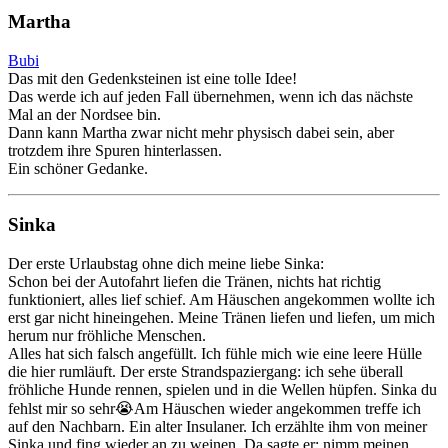
Martha
Bubi
Das mit den Gedenksteinen ist eine tolle Idee!
Das werde ich auf jeden Fall übernehmen, wenn ich das nächste
Mal an der Nordsee bin.
Dann kann Martha zwar nicht mehr physisch dabei sein, aber
trotzdem ihre Spuren hinterlassen.
Ein schöner Gedanke.
Sinka
Der erste Urlaubstag ohne dich meine liebe Sinka:
Schon bei der Autofahrt liefen die Tränen, nichts hat richtig
funktioniert, alles lief schief. Am Häuschen angekommen wollte ich
erst gar nicht hineingehen. Meine Tränen liefen und liefen, um mich
herum nur fröhliche Menschen.
Alles hat sich falsch angefüllt. Ich fühle mich wie eine leere Hülle
die hier rumläuft. Der erste Strandspaziergang: ich sehe überall
fröhliche Hunde rennen, spielen und in die Wellen hüpfen. Sinka du
fehlst mir so sehr😭Am Häuschen wieder angekommen treffe ich
auf den Nachbarn. Ein alter Insulaner. Ich erzählte ihm von meiner
Sinka und fing wieder an zu weinen. Da sagte er: nimm meinen