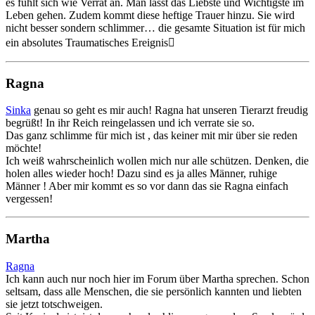
es fühlt sich wie Verrat an. Man lässt das Liebste und Wichtigste im
Leben gehen. Zudem kommt diese heftige Trauer hinzu. Sie wird
nicht besser sondern schlimmer… die gesamte Situation ist für mich
ein absolutes Traumatisches Ereignis🫩
Ragna
Sinka
genau so geht es mir auch! Ragna hat unseren Tierarzt freudig
begrüßt! In ihr Reich reingelassen und ich verrate sie so.
Das ganz schlimme für mich ist , das keiner mit mir über sie reden
möchte!
Ich weiß wahrscheinlich wollen mich nur alle schützen. Denken, die
holen alles wieder hoch! Dazu sind es ja alles Männer, ruhige
Männer ! Aber mir kommt es so vor dann das sie Ragna einfach
vergessen!
Martha
Ragna
Ich kann auch nur noch hier im Forum über Martha sprechen. Schon
seltsam, dass alle Menschen, die sie persönlich kannten und liebten
sie jetzt totschweigen.