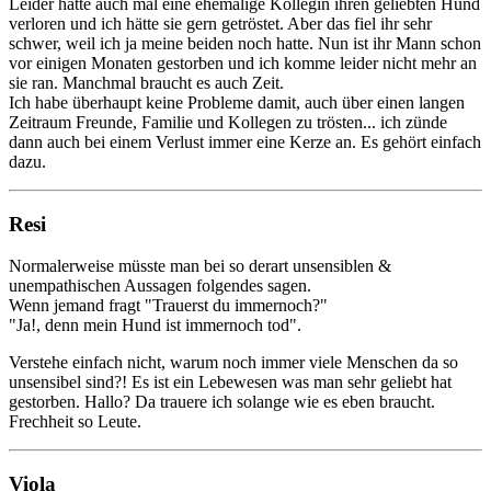
Leider hatte auch mal eine ehemalige Kollegin ihren geliebten Hund
verloren und ich hätte sie gern getröstet. Aber das fiel ihr sehr
schwer, weil ich ja meine beiden noch hatte. Nun ist ihr Mann schon
vor einigen Monaten gestorben und ich komme leider nicht mehr an
sie ran. Manchmal braucht es auch Zeit.
Ich habe überhaupt keine Probleme damit, auch über einen langen
Zeitraum Freunde, Familie und Kollegen zu trösten... ich zünde
dann auch bei einem Verlust immer eine Kerze an. Es gehört einfach
dazu.
Resi
Normalerweise müsste man bei so derart unsensiblen &
unempathischen Aussagen folgendes sagen.
Wenn jemand fragt "Trauerst du immernoch?"
"Ja!, denn mein Hund ist immernoch tod".
Verstehe einfach nicht, warum noch immer viele Menschen da so
unsensibel sind?! Es ist ein Lebewesen was man sehr geliebt hat
gestorben. Hallo? Da trauere ich solange wie es eben braucht.
Frechheit so Leute.
Viola