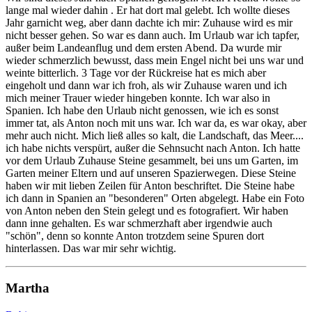
lange mal wieder dahin . Er hat dort mal gelebt. Ich wollte dieses
Jahr garnicht weg, aber dann dachte ich mir: Zuhause wird es mir
nicht besser gehen. So war es dann auch. Im Urlaub war ich tapfer,
außer beim Landeanflug und dem ersten Abend. Da wurde mir
wieder schmerzlich bewusst, dass mein Engel nicht bei uns war und
weinte bitterlich. 3 Tage vor der Rückreise hat es mich aber
eingeholt und dann war ich froh, als wir Zuhause waren und ich
mich meiner Trauer wieder hingeben konnte. Ich war also in
Spanien. Ich habe den Urlaub nicht genossen, wie ich es sonst
immer tat, als Anton noch mit uns war. Ich war da, es war okay, aber
mehr auch nicht. Mich ließ alles so kalt, die Landschaft, das Meer....
ich habe nichts verspürt, außer die Sehnsucht nach Anton. Ich hatte
vor dem Urlaub Zuhause Steine gesammelt, bei uns um Garten, im
Garten meiner Eltern und auf unseren Spazierwegen. Diese Steine
haben wir mit lieben Zeilen für Anton beschriftet. Die Steine habe
ich dann in Spanien an "besonderen" Orten abgelegt. Habe ein Foto
von Anton neben den Stein gelegt und es fotografiert. Wir haben
dann inne gehalten. Es war schmerzhaft aber irgendwie auch
"schön", denn so konnte Anton trotzdem seine Spuren dort
hinterlassen. Das war mir sehr wichtig.
Martha