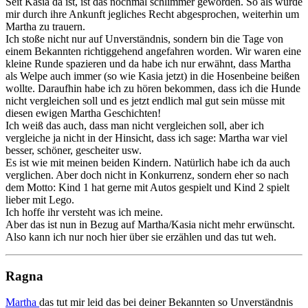
Seit Kasia da ist, ist das nochmal schlimmer geworden. So als würde
mir durch ihre Ankunft jegliches Recht abgesprochen, weiterhin um
Martha zu trauern.
Ich stoße nicht nur auf Unverständnis, sondern bin die Tage von
einem Bekannten richtiggehend angefahren worden. Wir waren eine
kleine Runde spazieren und da habe ich nur erwähnt, dass Martha
als Welpe auch immer (so wie Kasia jetzt) in die Hosenbeine beißen
wollte. Daraufhin habe ich zu hören bekommen, dass ich die Hunde
nicht vergleichen soll und es jetzt endlich mal gut sein müsse mit
diesen ewigen Martha Geschichten!
Ich weiß das auch, dass man nicht vergleichen soll, aber ich
vergleiche ja nicht in der Hinsicht, dass ich sage: Martha war viel
besser, schöner, gescheiter usw.
Es ist wie mit meinen beiden Kindern. Natürlich habe ich da auch
verglichen. Aber doch nicht in Konkurrenz, sondern eher so nach
dem Motto: Kind 1 hat gerne mit Autos gespielt und Kind 2 spielt
lieber mit Lego.
Ich hoffe ihr versteht was ich meine.
Aber das ist nun in Bezug auf Martha/Kasia nicht mehr erwünscht.
Also kann ich nur noch hier über sie erzählen und das tut weh.
Ragna
Martha
das tut mir leid das bei deiner Bekannten so Unverständnis